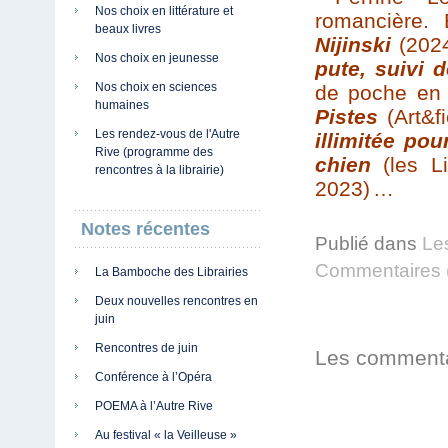
Nos choix en littérature et
romancière. 
beaux livres
Nijinski
(202
Nos choix en jeunesse
pute, suivi 
Nos choix en sciences
de poche en 2
humaines
Pistes
(Art&fi
Les rendez-vous de l'Autre
illimitée po
Rive (programme des
chien
(les Li
rencontres à la librairie)
2023)
…
Notes récentes
Publié dans
Le
Commentaires 
La Bamboche des Librairies
Deux nouvelles rencontres en
juin
Rencontres de juin
Les commenta
Conférence à l’Opéra
POEMA à l’Autre Rive
Au festival « la Veilleuse »