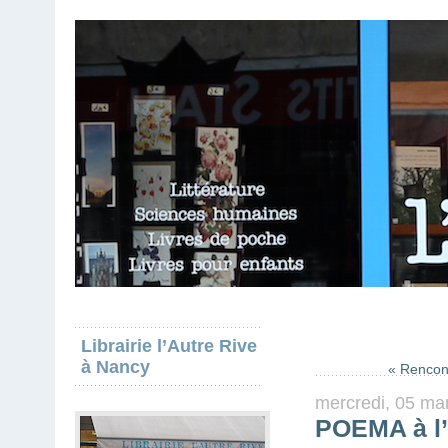
Librairie l’Autre Rive
à Nancy
« Rencon
mercredi, 05 ma
POEMA à l’