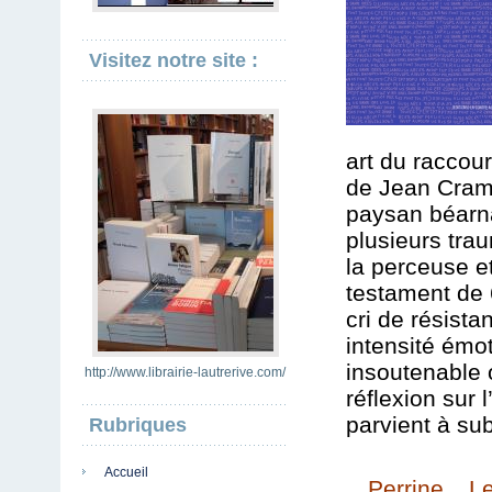
Visitez notre site :
art du raccour
de Jean Cramp
paysan béarna
plusieurs trau
la perceuse e
testament de 6
cri de résist
intensité émo
insoutenable o
http://www.librairie-lautrerive.com/
réflexion sur l
parvient à sub
Rubriques
Accueil
Perrine L