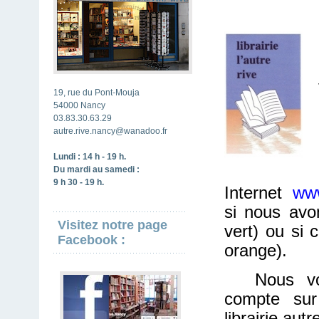
19, rue du Pont-Mouja
54000 Nancy
03.83.30.63.29
autre.rive.nancy@wanadoo.fr
Lundi : 14 h - 19 h.
Du mardi au samedi :
9 h 30 - 19 h.
Internet
www
si nous avon
Visitez notre page
vert) ou si 
Facebook :
orange).
Nous vo
compte sur 
librairie.aut