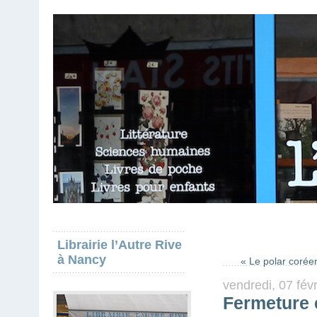
Librairie l’Autre Rive
à Nancy
« Le polar corée
vendredi, 07 fév
Fermeture 